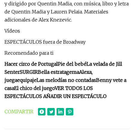
y dirigido por Quentin Madia, con música, libro y letra
de Quentin Madia y Lauren Pelaia. Materiales
adicionales de Alex Knezevic.
Vídeos
ESPECTÁCULOS fuera de Broadway
Recomendado para ti
Hacer circo de Portugal
Pie del bebé
La velada de Jill
Senter
SURGIR
Bella estratagema
Alexa,
juega
equipaje
Las melodías no contadas
Benny vete a
casa
El chico del juego
VER TODOS LOS
ESPECTÁCULOS AÑADIR UN ESPECTÁCULO
COMPARTIR