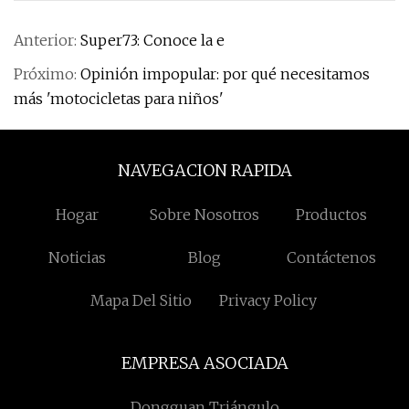
Anterior:
Super73: Conoce la e
Próximo:
Opinión impopular: por qué necesitamos
más 'motocicletas para niños'
NAVEGACION RAPIDA
Hogar
Sobre Nosotros
Productos
Noticias
Blog
Contáctenos
Mapa Del Sitio
Privacy Policy
EMPRESA ASOCIADA
Dongguan Triángulo