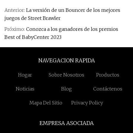
Anterior:
La versión de un Bouncer de los mejores
juegos de Street Brawler
Próximo:
Conozca a los ganadores de los premios
Best of BabyCenter 2023
NAVEGACION RAPIDA
Hogar
Sobre Nosotros
Productos
Noticias
Blog
Contáctenos
Mapa Del Sitio
Privacy Policy
EMPRESA ASOCIADA