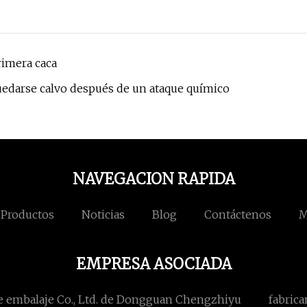
rimera caca
uedarse calvo después de un ataque químico
NAVEGACION RAPIDA
Productos
Noticias
Blog
Contáctenos
M
EMPRESA ASOCIADA
e embalaje Co., Ltd. de Dongguan Chengzhiyu
fabric