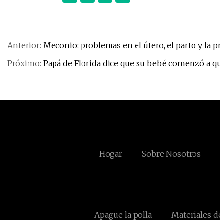
Anterior:
Meconio: problemas en el útero, el parto y la p
Próximo:
Papá de Florida dice que su bebé comenzó a q
Hogar
Sobre Nosotros
Apague la polla
Materiales d