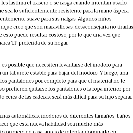
es lastima el trasero o se rasga cuando intentan usarlo.
ue sea lo suficientemente resistente para la mano áspera
ientemente suave para sus nalgas. Algunos niños
 aunque creo que son maravillosas, desaconsejaría no tirarla
que esto puede resultar costoso, por lo que una vez que
arca TP preferida de su hogar.
 es posible que necesiten levantarse del inodoro para
a un taburete estable para bajar del inodoro. Y luego, una
 los pantalones por completo para que el material no le
o prefieren quitarse los pantalones o la ropa interior por
 cerca de las caderas, será más difícil para su hijo separar
rnas automáticas, inodoros de diferentes tamaños, baños
 hacer que esta nueva habilidad sea mucho más
to primero en casa, antes de intentar dominarlo en