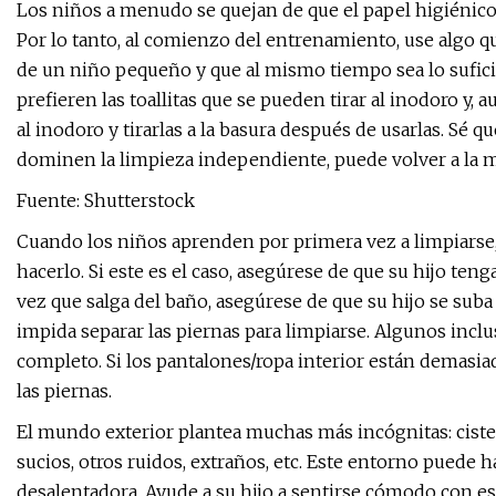
Los niños a menudo se quejan de que el papel higiénico l
Por lo tanto, al comienzo del entrenamiento, use algo q
de un niño pequeño y que al mismo tiempo sea lo sufic
prefieren las toallitas que se pueden tirar al inodoro y,
al inodoro y tirarlas a la basura después de usarlas. Sé 
dominen la limpieza independiente, puede volver a la m
Fuente: Shutterstock
Cuando los niños aprenden por primera vez a limpiarse,
hacerlo. Si este es el caso, asegúrese de que su hijo teng
vez que salga del baño, asegúrese de que su hijo se suba
impida separar las piernas para limpiarse. Algunos inclus
completo. Si los pantalones/ropa interior están demasiado
las piernas.
El mundo exterior plantea muchas más incógnitas: ciste
sucios, otros ruidos, extraños, etc. Este entorno puede
desalentadora. Ayude a su hijo a sentirse cómodo con es