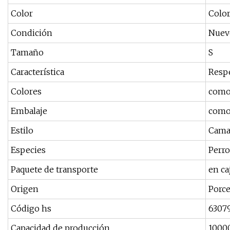
Color
Colo
Condición
Nuev
Tamaño
S
Característica
Resp
Colores
como 
Embalaje
como 
Estilo
Cam
Especies
Perro
Paquete de transporte
en ca
Origen
Porce
Código hs
6307
Capacidad de producción
1000