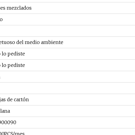
res mezclados
o
etuoso del medio ambiente
lo pediste
lo pediste
a
jas de cartón
lana
900090
00PCS/mes