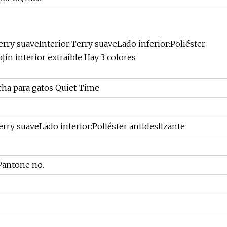
ry suaveInterior:Terry suaveLado inferior:Poliéster
ín interior extraíble Hay 3 colores
ha para gatos Quiet Time
erry suaveLado inferior:Poliéster antideslizante
Pantone no.