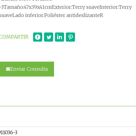
-3Tamaño:47x39x41cmExterior:Terry suaveInterior:Terry
suaveLado inferior:Poliéster antideslizanteR
COMPARTIR
Enviar Consulta
11036-3