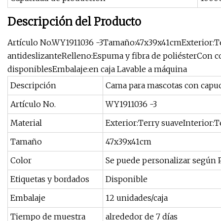
Descripción del Producto
Artículo No.WY1911036 -3Tamaño:47x39x41cmExterior:Ter
antideslizanteRelleno:Espuma y fibra de poliésterCon coj
disponiblesEmbalaje:en caja Lavable a máquina
Descripción
Cama para mascotas con capuc
Artículo No.
WY1911036 -3
Material
Exterior:Terry suaveInterior:T
Tamaño
47x39x41cm
Color
Se puede personalizar según 
Etiquetas y bordados
Disponible
Embalaje
12 unidades/caja
Tiempo de muestra
alrededor de 7 días