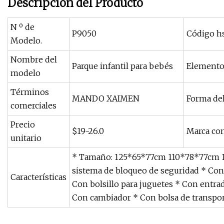
Descripción del Producto
N º de
P9050
Código h
Modelo.
Nombre del
Parque infantil para bebés
Elemento
modelo
Términos
MANDO XAIMEN
Forma de
comerciales
Precio
$19-26.0
Marca com
unitario
* Tamaño: 125*65*77cm 110*78*77cm 1
sistema de bloqueo de seguridad * Con
Características
Con bolsillo para juguetes * Con entrad
Con cambiador * Con bolsa de transpo