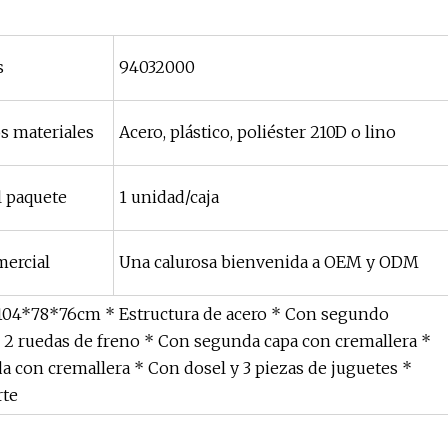
s
94032000
s materiales
Acero, plástico, poliéster 210D o lino
l paquete
1 unidad/caja
ercial
Una calurosa bienvenida a OEM y ODM
04*78*76cm * Estructura de acero * Con segundo
 2 ruedas de freno * Con segunda capa con cremallera *
a con cremallera * Con dosel y 3 piezas de juguetes *
rte