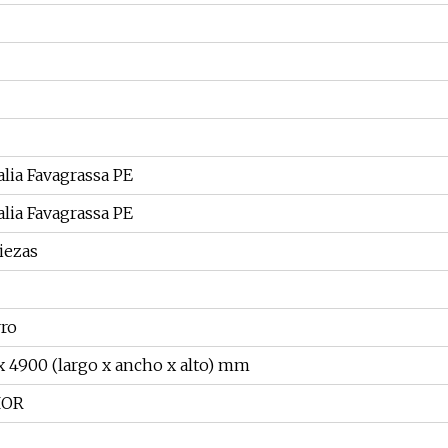
alia Favagrassa PE
alia Favagrassa PE
piezas
rro
x 4900 (largo x ancho x alto) mm
IOR