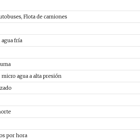
utobuses, Flota de camiones
agua fría
puma
micro agua a alta presión
izado
norte
os por hora