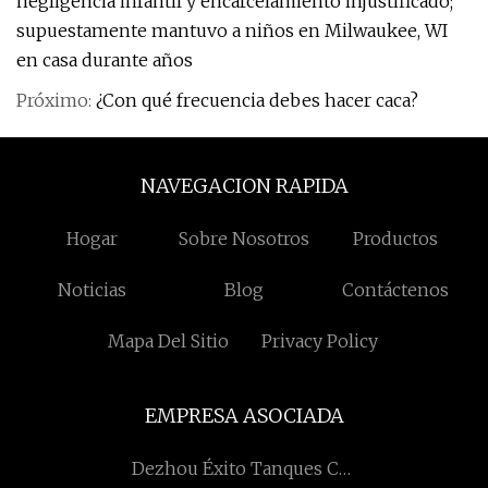
negligencia infantil y encarcelamiento injustificado;
supuestamente mantuvo a niños en Milwaukee, WI
en casa durante años
Próximo:
¿Con qué frecuencia debes hacer caca?
NAVEGACION RAPIDA
Hogar
Sobre Nosotros
Productos
Noticias
Blog
Contáctenos
Mapa Del Sitio
Privacy Policy
EMPRESA ASOCIADA
Dezhou Éxito Tanques Co.,