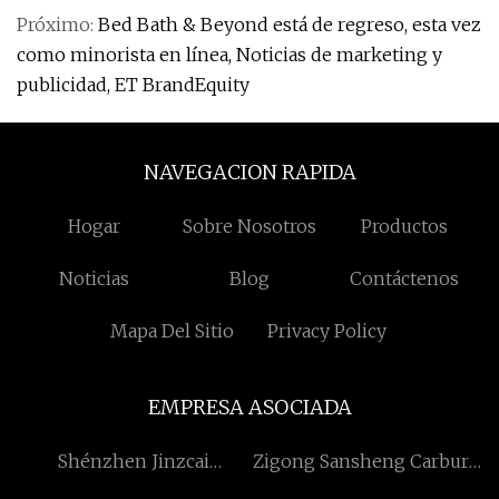
Próximo:
Bed Bath & Beyond está de regreso, esta vez
como minorista en línea, Noticias de marketing y
publicidad, ET BrandEquity
NAVEGACION RAPIDA
Hogar
Sobre Nosotros
Productos
Noticias
Blog
Contáctenos
Mapa Del Sitio
Privacy Policy
EMPRESA ASOCIADA
Shénzhen Jinzcai
Zigong Sansheng Carburo
Tecnología Co., Limitado.
Co., Ltd