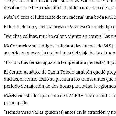
100 grados mientras los ciclistas atravesaban casi 90 mi
desafiante, se hizo más difícil debido a una etapa de grav
Más:'Tú eres el lubricante de mi cadena': una boda RAG
El kentuckiano y ciclista novato Peter McCormick dijo qu
"Muchas colinas, mucho calor y viento en contra. Las tres
McCormick y sus amigos utilizaron las duchas de S&S pa
acuerdo en que era la mejor lluvia del viaje hasta el mo
"Las duchas tenían agua a la temperatura perfecta", dij
El Centro Acuático de Tama-Toledo también quedó prepa
duchas, el centro abrió su piscina a los transeúntes que 
período de natación de dos horas para evitar la aglomer
Más:El ciclista desaparecido de RAGBRAI fue encontrado
preocupado
"Hemos visto varias (piscinas) antes en la atracción, y n