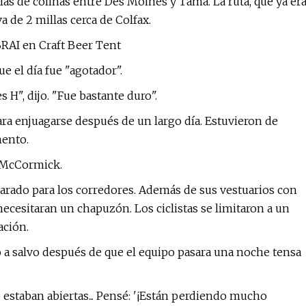
llas de colinas entre Des Moines y Tama. La ruta, que ya er
a de 2 millas cerca de Colfax.
BRAI en Craft Beer Tent
e el día fue "agotador".
 H", dijo. "Fue bastante duro".
ra enjuagarse después de un largo día. Estuvieron de
mento.
o McCormick.
rado para los corredores. Además de sus vestuarios con
necesitaran un chapuzón. Los ciclistas se limitaron a un
ación.
 a salvo después de que el equipo pasara una noche tensa
o estaban abiertas... Pensé: '¡Están perdiendo mucho