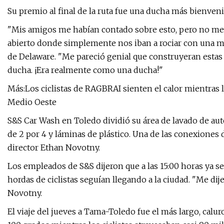
Su premio al final de la ruta fue una ducha más bienve
"Mis amigos me habían contado sobre esto, pero no me d
abierto donde simplemente nos iban a rociar con una mang
de Delaware. "Me pareció genial que construyeran estas
ducha. ¡Era realmente como una ducha!"
Más:Los ciclistas de RAGBRAI sienten el calor mientras l
Medio Oeste
S&S Car Wash en Toledo dividió su área de lavado de aut
de 2 por 4 y láminas de plástico. Una de las conexiones 
director Ethan Novotny.
Los empleados de S&S dijeron que a las 15:00 horas ya 
hordas de ciclistas seguían llegando a la ciudad. "Me di
Novotny.
El viaje del jueves a Tama-Toledo fue el más largo, calu