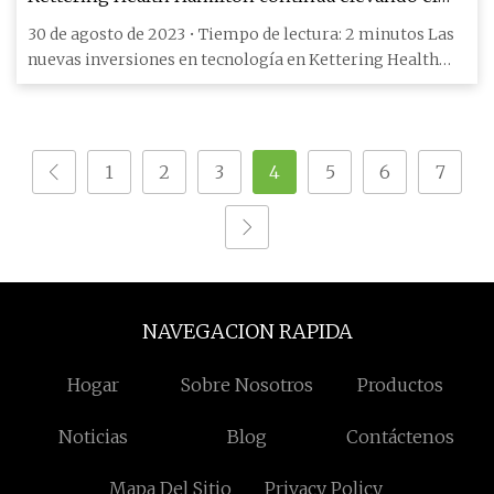
nivel de atención en la comunidad
30 de agosto de 2023 • Tiempo de lectura: 2 minutos Las
nuevas inversiones en tecnología en Kettering Health
Hamilton co
1
2
3
4
5
6
7
NAVEGACION RAPIDA
Hogar
Sobre Nosotros
Productos
Noticias
Blog
Contáctenos
Mapa Del Sitio
Privacy Policy