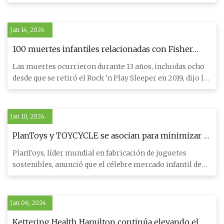
enlac
Jan 14, 2024
100 muertes infantiles relacionadas con Fisher
retirado del mercado
Las muertes ocurrieron durante 13 años, incluidas ocho
desde que se retiró el Rock 'n Play Sleeper en 2019, dijo la
Com
Jan 10, 2024
PlanToys y TOYCYCLE se asocian para minimizar el
impacto ambiental de los juguetes infantiles
PlanToys, líder mundial en fabricación de juguetes
sostenibles, anunció que el célebre mercado infantil de
segunda mano,
Jan 06, 2024
Kettering Health Hamilton continúa elevando el