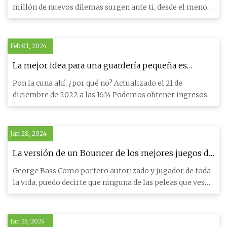
millón de nuevos dilemas surgen ante ti, desde el menor
(¿Cuánto
Feb 01, 2024
La mejor idea para una guardería pequeña es
convertir el armario en mucho más
Pon la cuna ahí, ¿por qué no? Actualizado el 21 de
diciembre de 2022 a las 16:14 Podemos obtener ingresos
de los produ
Jan 28, 2024
La versión de un Bouncer de los mejores juegos de
Street Brawler
George Bass Como portero autorizado y jugador de toda
la vida, puedo decirte que ninguna de las peleas que ves
en panta
Jan 25, 2024