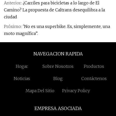
Anterior:
¿Carriles para bicicletas a lo largo de El
Camino? La propuesta de Caltrans desequilibra a la
ciudad
Próximo:
'No es una superbike. Es, simplemente, una
moto magnífica”.
NAVEGACION RAPIDA
Hogar
Sobre Nosotros
Productos
Noticias
Blog
Contáctenos
Mapa Del Sitio
Privacy Policy
EMPRESA ASOCIADA